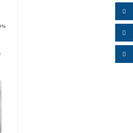
ять
т