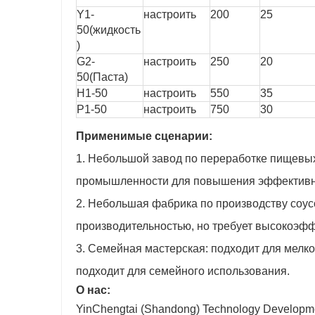
Y1-
настроить
200
25
50(жидкость
)
G2-
настроить
250
20
50(Паста)
Н1-50
настроить
550
35
Р1-50
настроить
750
30
Применимые сценарии:
1. Небольшой завод по переработке пищевы
промышленности для повышения эффективнос
2. Небольшая фабрика по производству соус
производительностью, но требует высокоэф
3. Семейная мастерская: подходит для мелк
подходит для семейного использования.
О нас:
YinChengtai (Shandong) Technology Develop