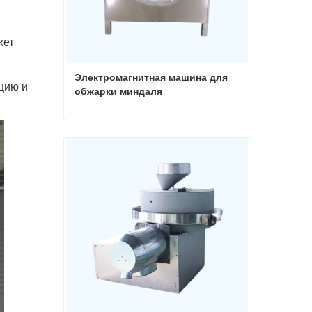
жет
Электромагнитная машина для 
цию и
обжарки миндаля
Электромагнитная машина для обжарки миндаля
Связаться сейчас