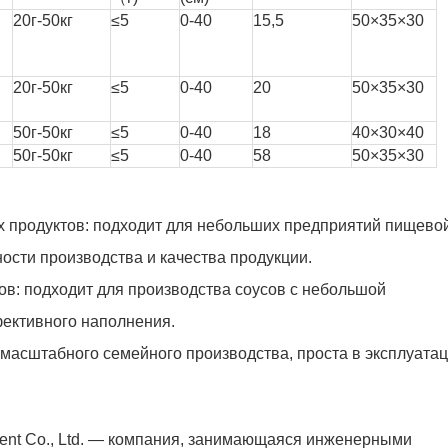
20г-50кг
≤5
0-40
15,5
50×35×30
20г-50кг
≤5
0-40
20
50×35×30
5
0г-50кг
≤5
0-40
18
40×30×40
5
0г-50кг
≤5
0-40
58
50×35×30
х продуктов: подходит для небольших предприятий пищево
ти производства и качества продукции.
ов: подходит для производства соусов с небольшой
фективного наполнения.
омасштабного семейного производства, проста в эксплуатац
ment Co., Ltd. — компания, занимающаяся инженерными