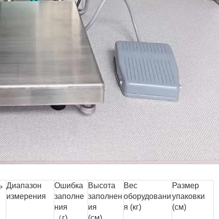
ь
Диапазон
Ошибка
Высота
Вес
Размер
измерения
заполне
заполнен
оборудовани
упаковки
ния
ия
я (кг)
(см)
（г)
(см)