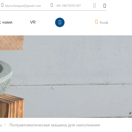
sdyinchengtai@gmail.com
+86 18678291597
с нами
VR
Язык
ы
Полуавтоматическая машина для наполнения