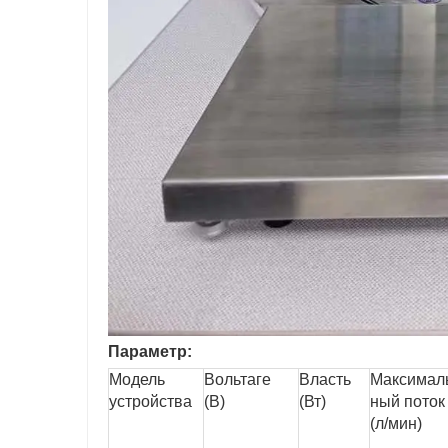
Параметр:
Модель
Вольтаг
е
Власть
Максимал
устройства
(В)
(Вт)
ный поток
(л/мин)