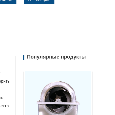
Популярные продукты
т
орить
ых
пектр