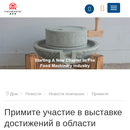
Дом
Новости
Новости компании
Примите
участие в выставке достижений в области охраны
Примите участие в выставке
достижений в области
нематериального культурного наследия.